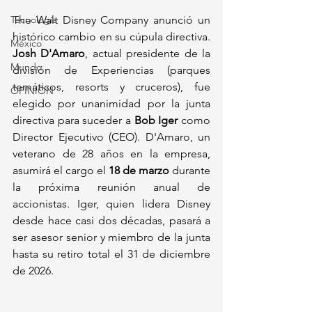
Tecnología
The Walt Disney Company anunció un 
histórico cambio en su cúpula directiva. 
México
Josh D'Amaro
, actual presidente de la 
Mundo
división de Experiencias (parques 
temáticos, resorts y cruceros), fue 
OPINIÓN
elegido por unanimidad por la junta 
directiva para suceder a 
Bob Iger
 como 
Director Ejecutivo (CEO). D'Amaro, un 
veterano de 28 años en la empresa, 
asumirá el cargo el 
18 de marzo
 durante 
la próxima reunión anual de 
accionistas. Iger, quien lidera Disney 
desde hace casi dos décadas, pasará a 
ser asesor senior y miembro de la junta 
hasta su retiro total el 31 de diciembre 
de 2026.