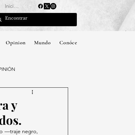
Iniciar sesión
Opinion
Mundo
Conócenos
PINIÓN
a y
dos.
o —traje negro, 