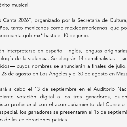
éxito musical.
Canta 2026", organizado por la Secretaría de Cultura, 
años, tanto mexicanos como mexicoamericanos, que podr
xicocanta.gob.mx* hasta el 10 de junio. 
 interpretarse en español, inglés, lenguas originarias
ología de la violencia. Se elegirán 14 semifinalistas —si
idos— cuyos nombres se anunciarán a finales de julio. 
l 23 de agosto en Los Ángeles y el 30 de agosto en Maza
evará a cabo el 13 de septiembre en el Auditorio Naci
iante votación digital a los tres ganadores, quiene
isco profesional con el acompañamiento del Consejo 
pecial, los ganadores se presentarán el 15 de septiemb
o de las celebraciones patrias. 