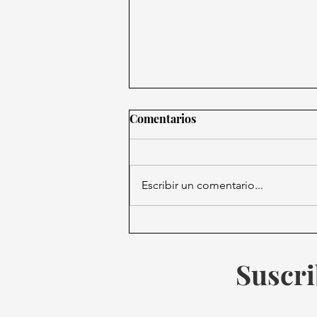
Comentarios
Escribir un comentario...
Atacan a balazos e incendian
antigua casa de Rocha Moya
en Culiacán.
Suscri