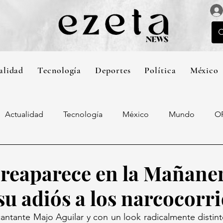
alidad
Tecnología
Deportes
Política
México
Actualidad
Tecnología
México
Mundo
O
 reaparece en la Mañaner
su adiós a los narcocorri
ntante Majo Aguilar y con un look radicalmente distint