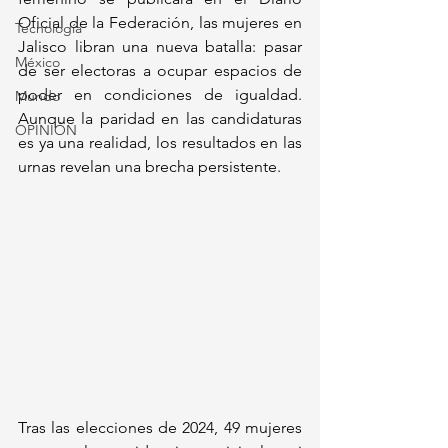
Oficial de la Federación, las mujeres en 
Tecnología
Jalisco libran una nueva batalla: pasar 
México
de ser electoras a ocupar espacios de 
poder en condiciones de igualdad. 
Mundo
Aunque la paridad en las candidaturas 
OPINIÓN
es ya una realidad, los resultados en las 
urnas revelan una brecha persistente. 
Tras las elecciones de 2024, 49 mujeres 