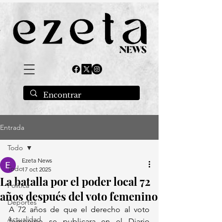
Entrada
Todo
Ezeta News
Todo
17 oct 2025
La batalla por el poder local 72
Política
años después del voto femenino
Deportes
A 72 años de que el derecho al voto 
Actualidad
femenino se publicara en el Diario 