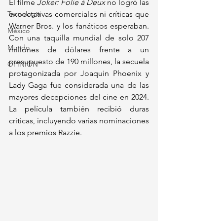
El filme 
Joker: Folie à Deux
 no logró las 
Tecnología
expectativas comerciales ni críticas que 
Warner Bros. y los fanáticos esperaban. 
México
Con una taquilla mundial de solo 207 
Mundo
millones de dólares frente a un 
presupuesto de 190 millones, la secuela 
OPINIÓN
protagonizada por Joaquin Phoenix y 
Lady Gaga fue considerada una de las 
mayores decepciones del cine en 2024. 
La película también recibió duras 
críticas, incluyendo varias nominaciones 
a los premios Razzie.