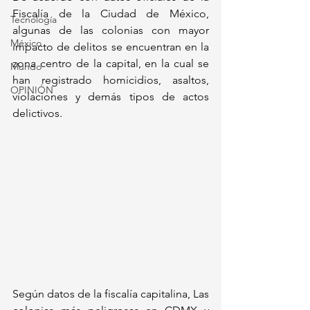
Fiscalía de la Ciudad de México, 
Tecnología
algunas de las colonias con mayor 
México
impacto de delitos se encuentran en la 
zona centro de la capital, en la cual se 
Mundo
han registrado homicidios, asaltos, 
OPINIÓN
violaciones y demás tipos de actos 
delictivos.
Según datos de la fiscalía capitalina, 
Las 