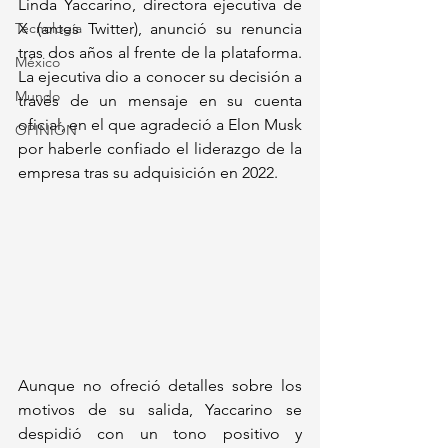
Linda Yaccarino, directora ejecutiva de 
Tecnología
X (antes Twitter), anunció su renuncia 
tras dos años al frente de la plataforma. 
México
La ejecutiva dio a conocer su decisión a 
Mundo
través de un mensaje en su cuenta 
oficial, en el que agradeció a Elon Musk 
OPINIÓN
por haberle confiado el liderazgo de la 
empresa tras su adquisición en 2022.
Aunque no ofreció detalles sobre los 
motivos de su salida, Yaccarino se 
despidió con un tono positivo y 