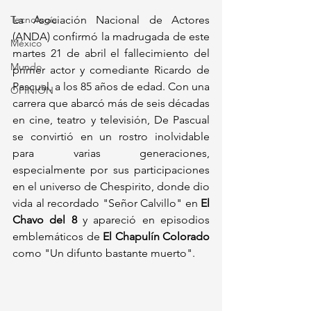
Tecnología
La Asociación Nacional de Actores 
(ANDA) confirmó la madrugada de este 
México
martes 21 de abril el fallecimiento del 
Mundo
primer actor y comediante Ricardo de 
Pascual, a los 85 años de edad. Con una 
OPINIÓN
carrera que abarcó más de seis décadas 
en cine, teatro y televisión, De Pascual 
se convirtió en un rostro inolvidable 
para varias generaciones, 
especialmente por sus participaciones 
en el universo de Chespirito, donde dio 
vida al recordado "Señor Calvillo" en 
El 
Chavo del 8
 y apareció en episodios 
emblemáticos de 
El Chapulín Colorado
como "Un difunto bastante muerto".