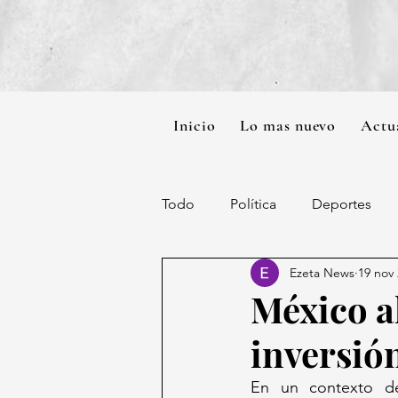
Inicio
Lo mas nuevo
Actu
Todo
Política
Deportes
Ezeta News
19 nov
México a
inversió
En un contexto de