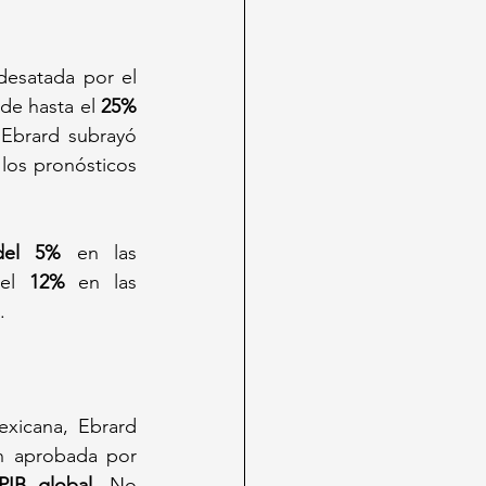
desatada por el 
de hasta el 
25%
Ebrard subrayó 
los pronósticos 
del 5%
 en las 
el 
12%
 en las 
.
xicana, Ebrard 
n aprobada por 
PIB global
. No 