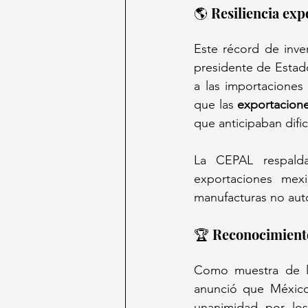
🌎 Resiliencia ex
Este récord de inver
presidente de Estad
a las importaciones
que las 
exportacion
que anticipaban dific
La CEPAL respald
exportaciones mex
manufacturas no aut
🏆 Reconocimiento
Como muestra de la 
anunció que México
unanimidad por lo