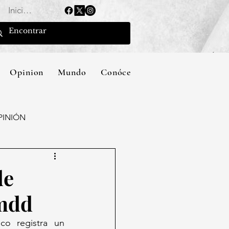
Iniciar sesión
Opinion
Mundo
Conócenos
PINIÓN
de
 mdd
o registra un 