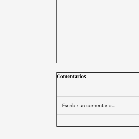
Comentarios
Escribir un comentario...
Marina retira letreros de
"zona restringida de EE.UU."