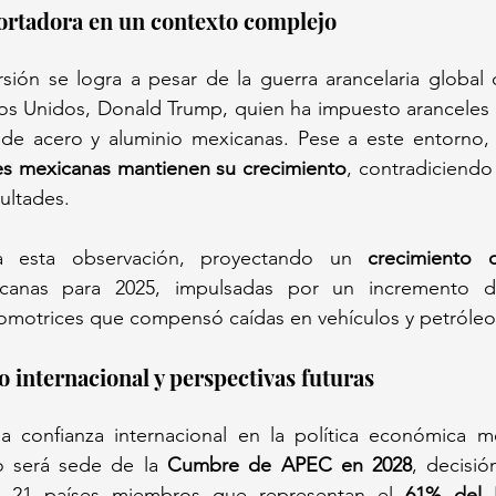
portadora en un contexto complejo
sión se logra a pesar de la guerra arancelaria global 
os Unidos, Donald Trump, quien ha impuesto aranceles 
 de acero y aluminio mexicanas. Pese a este entorno, 
es mexicanas mantienen su crecimiento
, contradiciendo 
ultades. 
a esta observación, proyectando un 
crecimiento 
icanas para 2025, impulsadas por un incremento d
omotrices que compensó caídas en vehículos y petróleo
 internacional y perspectivas futuras
confianza internacional en la política económica me
 será sede de la 
Cumbre de APEC en 2028
, decisió
s 21 países miembros que representan el 
61% del 