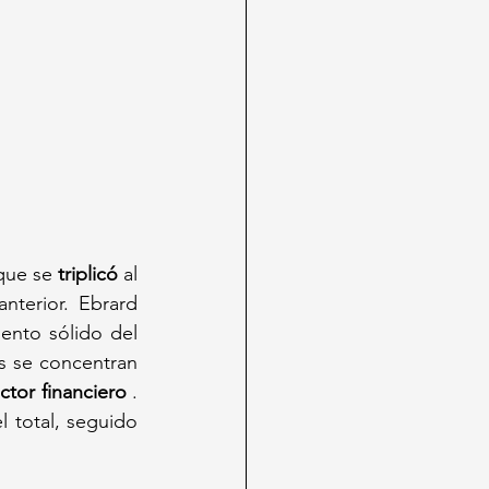
que se 
triplicó
 al 
terior. Ebrard 
destacó que, desde 2018, la IED acumulada en México muestra un crecimiento sólido del 
s se concentran 
ctor financiero
 . 
l total, seguido 