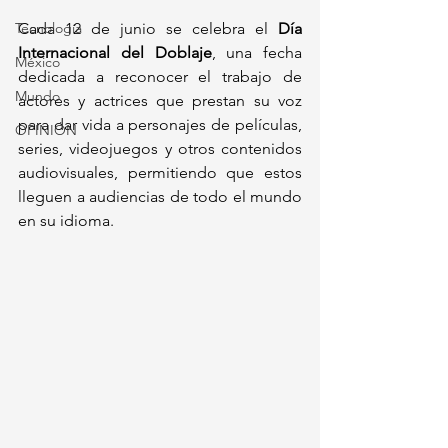
Tecnología
Cada 12 de junio se celebra el 
Día 
Internacional del Doblaje
, una fecha 
México
dedicada a reconocer el trabajo de 
Mundo
actores y actrices que prestan su voz 
para dar vida a personajes de películas, 
OPINIÓN
series, videojuegos y otros contenidos 
audiovisuales, permitiendo que estos 
lleguen a audiencias de todo el mundo 
en su idioma.