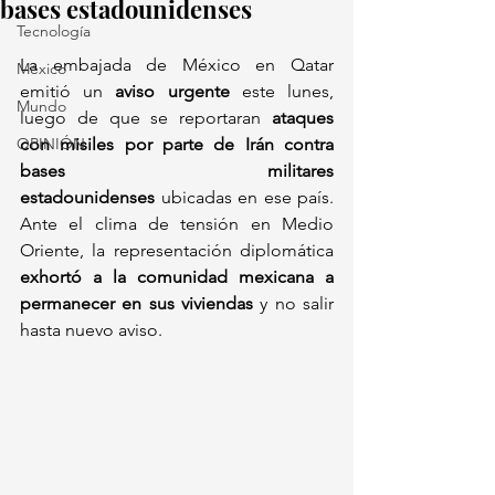
bases estadounidenses
Tecnología
La embajada de México en Qatar 
México
emitió un 
aviso urgente
 este lunes, 
Mundo
luego de que se reportaran 
ataques 
OPINIÓN
con misiles por parte de Irán contra 
bases militares 
estadounidenses
 ubicadas en ese país. 
Ante el clima de tensión en Medio 
Oriente, la representación diplomática 
exhortó a la comunidad mexicana a 
permanecer en sus viviendas
 y no salir 
hasta nuevo aviso.