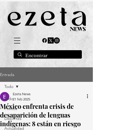
Entrada
Todo
Ezeta News
Todo
21 feb 2025
México enfrenta crisis de
Política
desaparición de lenguas
Deportes
indígenas: 8 están en riesgo
Actualidad