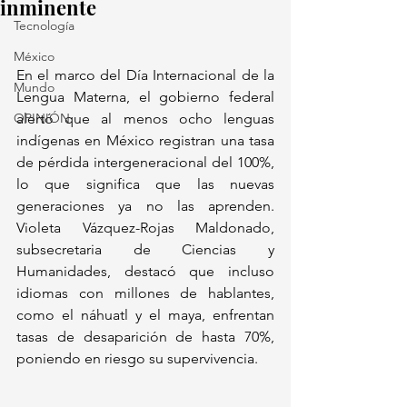
inminente
Tecnología
México
En el marco del Día Internacional de la 
Mundo
Lengua Materna, el gobierno federal 
OPINIÓN
alertó que al menos ocho lenguas 
indígenas en México registran una tasa 
de pérdida intergeneracional del 100%, 
lo que significa que las nuevas 
generaciones ya no las aprenden. 
Violeta Vázquez-Rojas Maldonado, 
subsecretaria de Ciencias y 
Humanidades, destacó que incluso 
idiomas con millones de hablantes, 
como el náhuatl y el maya, enfrentan 
tasas de desaparición de hasta 70%, 
poniendo en riesgo su supervivencia.  