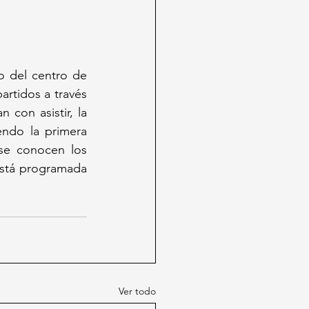
 del centro de 
artidos a través 
de sus plataformas digitales. Paralelamente, para los aficionados que sueñan con asistir, la 
endo la primera 
se conocen los 
 está programada 
Ver todo