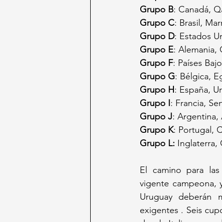
Grupo B
: Canadá, Q
Grupo C
: Brasil, Ma
Grupo D
: Estados U
Grupo E
: Alemania, 
Grupo F
: Países Ba
Grupo G
: Bélgica, E
Grupo H
: España, U
Grupo I
: Francia, S
Grupo J
: Argentina, 
Grupo K
: Portugal,
Grupo L:
 Inglaterra
El camino para las 
vigente campeona, y 
Uruguay deberán m
exigentes . Seis cup