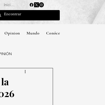
Iniciar sesión
Opinion
Mundo
Conócenos
PINIÓN
 la
2026