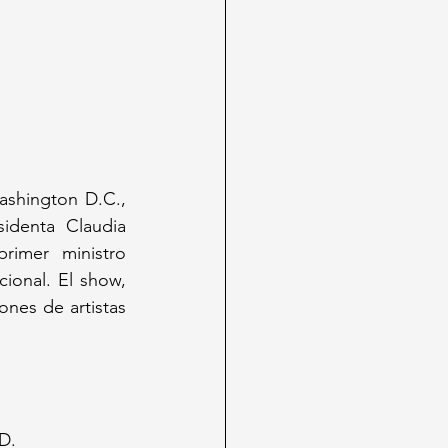
shington D.C., 
identa Claudia 
imer ministro 
ional. El show, 
nes de artistas 
D.