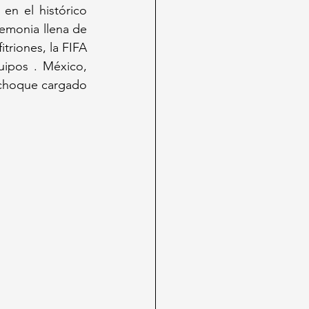
Las bolas del sorteo definieron este viernes el destino de las selecciones en el histórico 
emonia llena de 
riones, la FIFA 
ipos . México, 
 choque cargado 