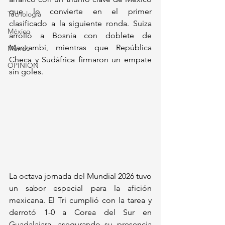
que lo convierte en el primer 
Tecnología
clasificado a la siguiente ronda. Suiza 
México
arrolló a Bosnia con doblete de 
Manzambi, mientras que República 
Mundo
Checa y Sudáfrica firmaron un empate 
OPINIÓN
sin goles.
La octava jornada del Mundial 2026 tuvo 
un sabor especial para la afición 
mexicana. El Tri cumplió con la tarea y 
derrotó 1-0 a Corea del Sur en 
Guadalajara, asegurando su presencia 