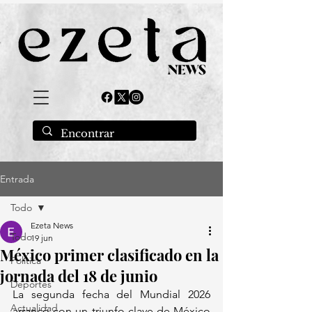
Entrada
Todo
Ezeta News
Todo
19 jun
México primer clasificado en la
Política
jornada del 18 de junio
Deportes
La segunda fecha del Mundial 2026 
Actualidad
arrancó con un triunfo clave de México 