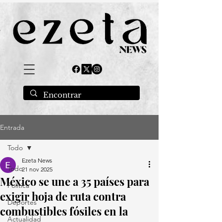
Entrada
Todo
Ezeta News
Todo
21 nov 2025
México se une a 35 países para
Política
exigir hoja de ruta contra
Deportes
combustibles fósiles en la
Actualidad