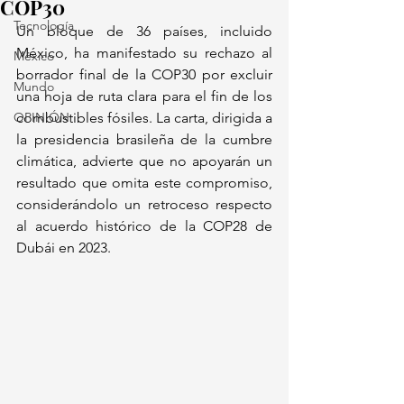
COP30
Tecnología
Un bloque de 36 países, incluido 
México, ha manifestado su rechazo al 
México
borrador final de la COP30 por excluir 
Mundo
una hoja de ruta clara para el fin de los 
OPINIÓN
combustibles fósiles. La carta, dirigida a 
la presidencia brasileña de la cumbre 
climática, advierte que no apoyarán un 
resultado que omita este compromiso, 
considerándolo un retroceso respecto 
al acuerdo histórico de la COP28 de 
Dubái en 2023.