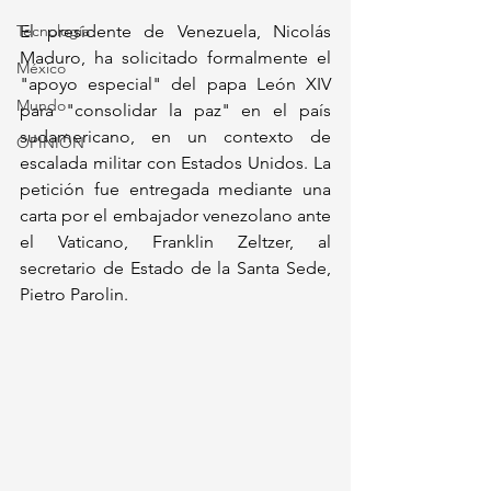
Tecnología
El presidente de Venezuela, Nicolás 
Maduro, ha solicitado formalmente el 
México
"apoyo especial" del papa León XIV 
Mundo
para "consolidar la paz" en el país 
sudamericano, en un contexto de 
OPINIÓN
escalada militar con Estados Unidos. La 
petición fue entregada mediante una 
carta por el embajador venezolano ante 
el Vaticano, Franklin Zeltzer, al 
secretario de Estado de la Santa Sede, 
Pietro Parolin. 