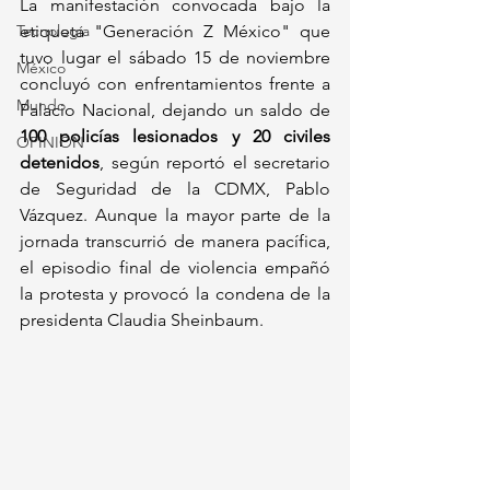
La manifestación convocada bajo la 
Tecnología
etiqueta "Generación Z México" que 
tuvo lugar el sábado 15 de noviembre 
México
concluyó con enfrentamientos frente a 
Mundo
Palacio Nacional, dejando un saldo de 
100 policías lesionados y 20 civiles 
OPINIÓN
detenidos
, según reportó el secretario 
de Seguridad de la CDMX, Pablo 
Vázquez. Aunque la mayor parte de la 
jornada transcurrió de manera pacífica, 
el episodio final de violencia empañó 
la protesta y provocó la condena de la 
presidenta Claudia Sheinbaum.