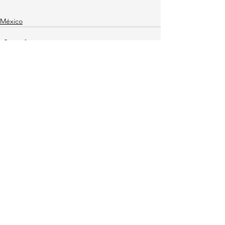
México
Ver todo
Entradas recientes