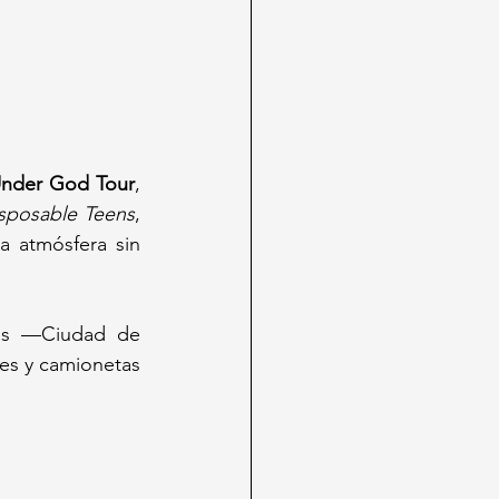
Under God Tour
, 
sposable Teens
, 
 atmósfera sin 
os —Ciudad de 
s y camionetas 