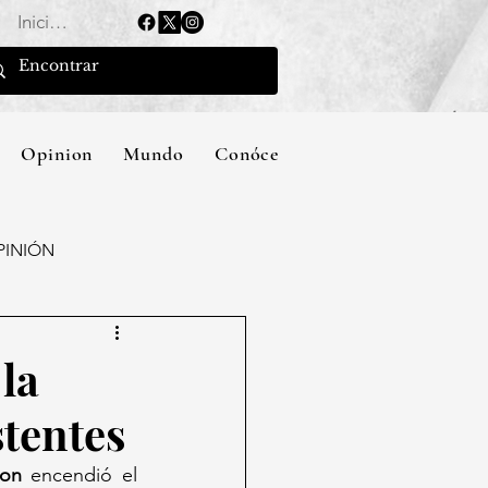
Iniciar sesión
Opinion
Mundo
Conócenos
PINIÓN
la
tentes
son
 encendió el 