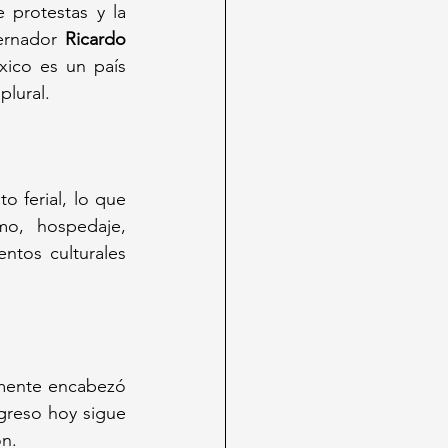
 protestas y la 
ernador 
Ricardo 
ico es un país 
plural.
to ferial, lo que 
o, hospedaje, 
tos culturales 
mente encabezó 
greso hoy sigue 
ón.