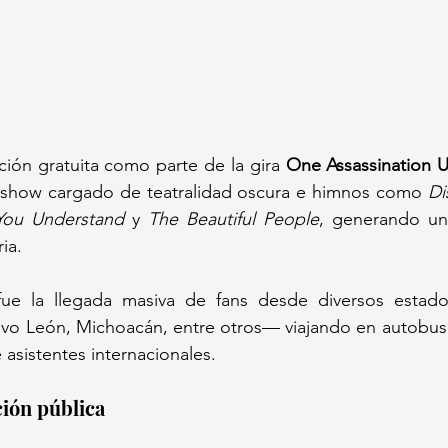
ión gratuita como parte de la gira 
One Assassination 
show cargado de teatralidad oscura e himnos como 
Di
You Understand
 y 
The Beautiful People
, generando una
ia.
fue la llegada masiva de fans desde diversos estad
evo León, Michoacán, entre otros— viajando en autobuse
 asistentes internacionales.
ción pública