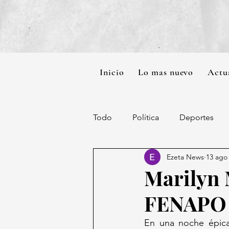
Inicio
Lo mas nuevo
Actu
Todo
Política
Deportes
Ezeta News
13 ago
Marilyn 
FENAPO a
En una noche épica