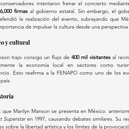
 conservadores intentaron frenar el concierto mediante
 
6,000 firmas
 al gobierno estatal. Sin embargo, el gob
efendió la realización del evento, subrayando que Méx
mportancia de impulsar la cultura desde una perspectiva 
 y cultural
son trajo consigo un flujo de 
400 mil visitantes
 al recin
ivamente la economía local en sectores como turism
cio. Esto reafirma a la FENAPO como uno de los even
país.
storia
z que Marilyn Manson se presenta en México: anterior
st Superstar
 en 1997, causando debates similares. Su re
 sobre la libertad artística y los límites de la provocaci