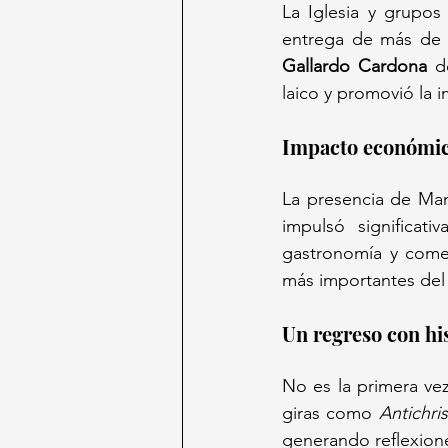
La Iglesia y grupos
entrega de más de
Gallardo Cardona
 d
laico y promovió la i
Impacto económico
La presencia de Man
impulsó significat
gastronomía y comer
más importantes del 
Un regreso con hi
No es la primera ve
giras como 
Antichri
generando reflexiones