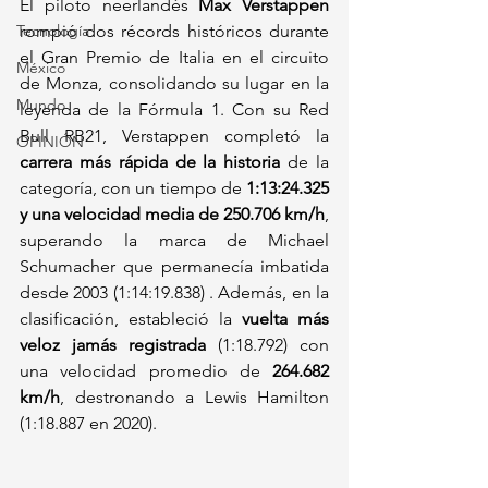
El piloto neerlandés 
Max Verstappen
Tecnología
rompió dos récords históricos durante 
el Gran Premio de Italia en el circuito 
México
de Monza, consolidando su lugar en la 
Mundo
leyenda de la Fórmula 1. Con su Red 
Bull RB21, Verstappen completó la 
OPINIÓN
carrera más rápida de la historia
 de la 
categoría, con un tiempo de 
1:13:24.325 
y una velocidad media de 250.706 km/h
, 
superando la marca de Michael 
Schumacher que permanecía imbatida 
desde 2003 (1:14:19.838) . Además, en la 
clasificación, estableció la 
vuelta más 
veloz jamás registrada
 (1:18.792) con 
una velocidad promedio de 
264.682 
km/h
, destronando a Lewis Hamilton 
(1:18.887 en 2020).  