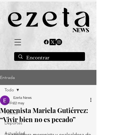
Entrada
Todo
Ezeta News
Todo
22 may
Morenista Mariela Gutiérrez:
Política
“Vivir bien no es pecado”
Deportes
Actualidad
La senadora morenista y exalcaldesa de 