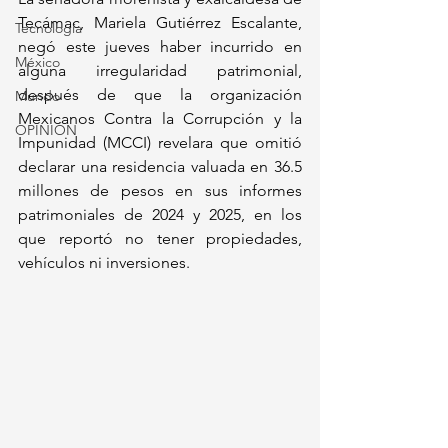
Tecámac, Mariela Gutiérrez Escalante, 
Tecnología
negó este jueves haber incurrido en 
México
alguna irregularidad patrimonial, 
después de que la organización 
Mundo
Mexicanos Contra la Corrupción y la 
OPINIÓN
Impunidad (MCCI) revelara que omitió 
declarar una residencia valuada en 36.5 
millones de pesos en sus informes 
patrimoniales de 2024 y 2025, en los 
que reportó no tener propiedades, 
vehículos ni inversiones. 