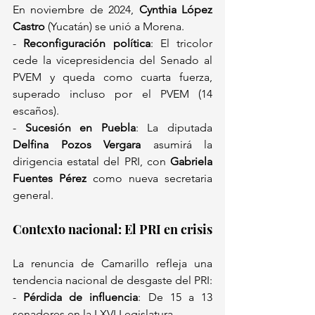
En noviembre de 2024, 
Cynthia López 
Castro
 (Yucatán) se unió a Morena.  
- 
Reconfiguración política
: El tricolor 
cede la vicepresidencia del Senado al 
PVEM y queda como cuarta fuerza, 
superado incluso por el PVEM (14 
escaños).  
- 
Sucesión en Puebla
: La diputada 
Delfina Pozos Vergara
 asumirá la 
dirigencia estatal del PRI, con 
Gabriela 
Fuentes Pérez
 como nueva secretaria 
general.  
Contexto nacional: El PRI en crisis 
La renuncia de Camarillo refleja una 
tendencia nacional de desgaste del PRI:  
- 
Pérdida de influencia
: De 15 a 13 
senadores en la LXVI Legislatura.  