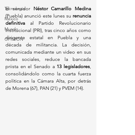
Tecnología
El senador 
Néstor Camarillo Medina
(Puebla) anunció este lunes su 
renuncia 
México
definitiva
 al Partido Revolucionario 
Mundo
Institucional (PRI), tras cinco años como 
dirigente estatal en Puebla y una 
OPINIÓN
década de militancia. La decisión, 
comunicada mediante un video en sus 
redes sociales, reduce la bancada 
priista en el Senado a 
13 legisladores
, 
consolidándolo como la cuarta fuerza 
política en la Cámara Alta, por detrás 
de Morena (67), PAN (21) y PVEM (14).  