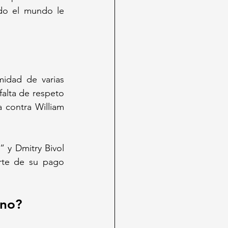
do el mundo le 
idad de varias 
alta de respeto 
 contra William 
 y Dmitry Bivol 
rte de su pago 
ano?