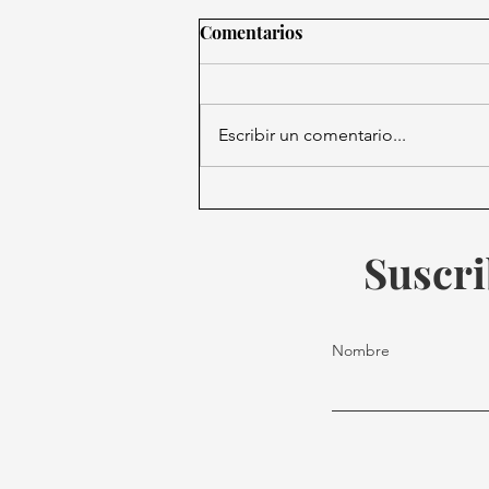
Comentarios
Escribir un comentario...
Triplemanía XXXIII apunta a
histórica cartelera tras
compra de la AAA por WWE
Suscri
Nombre