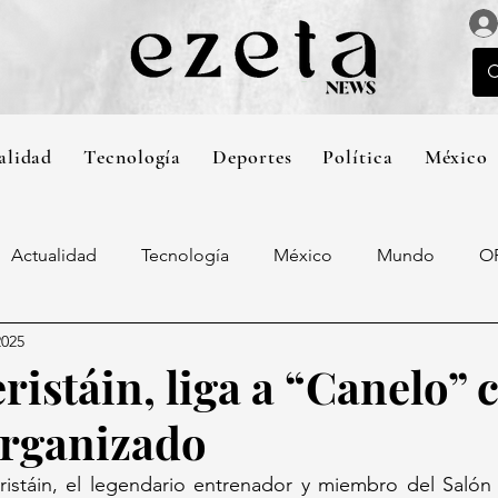
alidad
Tecnología
Deportes
Política
México
Actualidad
Tecnología
México
Mundo
O
2025
istáin, liga a “Canelo” c
rganizado
istáin, el legendario entrenador y miembro del Salón 