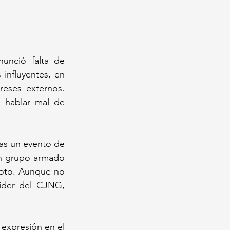
nunció falta de 
influyentes, en 
eses externos. 
hablar mal de 
as un evento de 
n grupo armado 
foto. Aunque no 
íder del CJNG, 
 expresión en el 