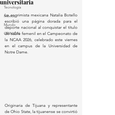
universitaria
Tecnología
La esgrimista mexicana Natalia Botello 
México
escribió una página dorada para el 
Mundo
deporte nacional al conquistar el título 
OPINIÓN
de sable femenil en el Campeonato de 
la NCAA 2026, celebrado este viernes 
en el campus de la Universidad de 
Notre Dame.
Originaria de Tijuana y representante 
de Ohio State, la tijuanense se convirtió 