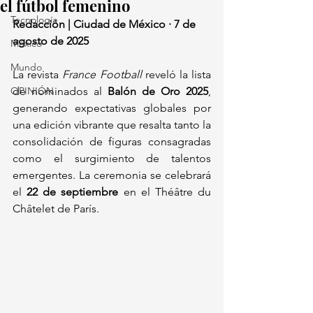
el fútbol femenino
Tecnología
Redacción | Ciudad de México · 7 de 
agosto de 2025
México
Mundo
La revista 
France Football
 reveló la lista 
OPINIÓN
de nominados al 
Balón de Oro 2025
, 
generando expectativas globales por 
una edición vibrante que resalta tanto la 
consolidación de figuras consagradas 
como el surgimiento de talentos 
emergentes. La ceremonia se celebrará 
el 
22 de septiembre
 en el Théâtre du 
Châtelet de París.