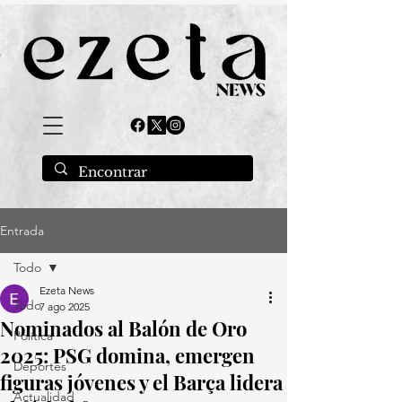
Entrada
Todo
Ezeta News
Todo
7 ago 2025
Nominados al Balón de Oro
Política
2025: PSG domina, emergen
Deportes
figuras jóvenes y el Barça lidera
Actualidad