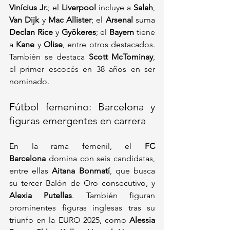
Vinícius Jr.
; el 
Liverpool
 incluye a 
Salah
, 
Van Dijk
 y 
Mac Allister
; el 
Arsenal
 suma 
Declan Rice
 y 
Gyökeres
; el 
Bayern
 tiene 
a 
Kane
 y 
Olise
, entre otros destacados. 
También se destaca 
Scott McTominay
, 
el primer escocés en 38 años en ser 
nominado.
Fútbol femenino: Barcelona y 
figuras emergentes en carrera
En la rama femenil, el 
FC 
Barcelona
 domina con seis candidatas, 
entre ellas 
Aitana Bonmatí
, que busca 
su tercer Balón de Oro consecutivo, y 
Alexia Putellas
. También figuran 
prominentes figuras inglesas tras su 
triunfo en la EURO 2025, como 
Alessia 