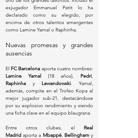
uno de los grandes favoritos. Incluso el 
exjugador Emmanuel Petit lo ha 
declarado como su elegido, por 
encima de otros talentos emergentes 
como Lamine Yamal o Raphinha.
Nuevas promesas y grandes 
ausencias
El 
FC Barcelona
 aporta cuatro nombres: 
Lamine Yamal
 (18 años), 
Pedri
, 
Raphinha
 y 
Lewandowski
. Yamal, 
además, compite en el Trofeo Kopa al 
mejor jugador sub-21, destacándose 
por su explosivo rendimiento y siendo 
una ficha clave en el equipo blaugrana.
Entre otros clubes, el 
Real 
Madrid
 aporta a 
Mbappé
, 
Bellingham
 y 