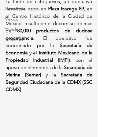
La tarde de este jueves, un operativo 
Tecnología
llevado a cabo en 
Plaza Izazaga 89
, en 
el Centro Histórico de la Ciudad de 
México
México, resultó en el decomiso de más 
Mundo
de 
80,000 productos de dudosa 
procedencia
. El operativo fue 
OPINIÓN
coordinado por la 
Secretaría de 
Economía
 y el 
Instituto Mexicano de la 
Propiedad Industrial (IMPI)
, con el 
apoyo de elementos de la 
Secretaría de 
Marina (Semar)
 y la 
Secretaría de 
Seguridad Ciudadana de la CDMX (SSC 
CDMX)
.