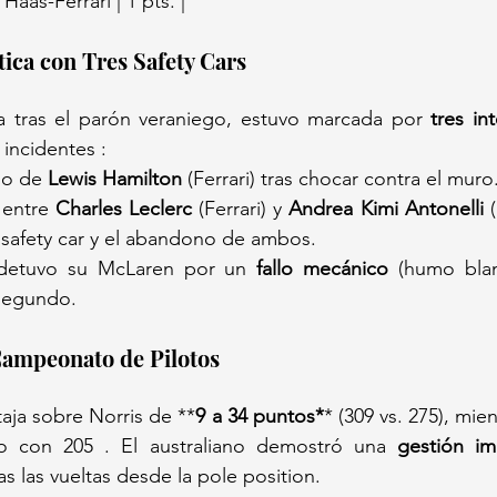
Haas-Ferrari | 1 pts. |
ica con Tres Safety Cars
da tras el parón veraniego, estuvo marcada por 
tres in
 incidentes :
o de 
Lewis Hamilton
 (Ferrari) tras chocar contra el muro
 entre 
Charles Leclerc
 (Ferrari) y 
Andrea Kimi Antonelli
 
safety car y el abandono de ambos.
 detuvo su McLaren por un 
fallo mecánico
 (humo blan
 segundo.
Campeonato de Pilotos
taja sobre Norris de **
9 a 34 puntos*
* (309 vs. 275), mie
ro con 205 . El australiano demostró una 
gestión im
das las vueltas desde la pole position.