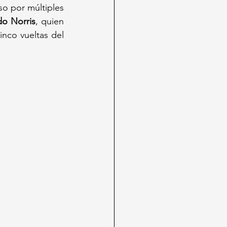
o por múltiples 
o Norris
, quien 
co vueltas del 