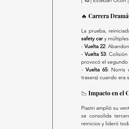
| 
10
 | Esteban Ocon | 
🔥 Carrera Dramát
La prueba, reinicia
safety car
 y múltiples
- 
Vuelta 22
: Abandon
- 
Vuelta 53
: Colisión
provocó el segundo 
- 
Vuelta 65
: Norris
trasera) cuando era
📉 Impacto en el 
Piastri amplió su ven
se consolida terce
reinicios y lideró to