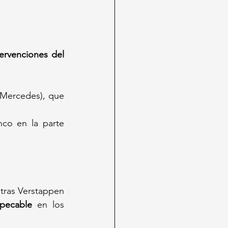
tervenciones del 
.
(Mercedes), que 
co en la parte 
ntras Verstappen 
pecable
 en los 