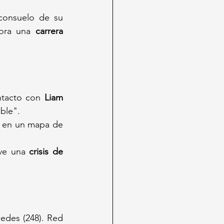
consuelo de su 
hora una 
carrera 
tacto con 
Liam 
ible".
 en un mapa de 
ve una 
crisis de 
edes (248). Red 