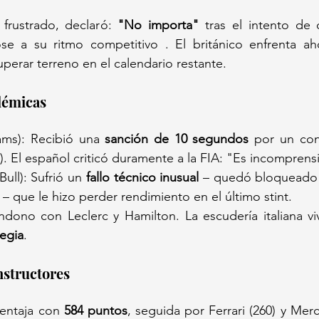
 frustrado, declaró: 
"No importa"
 tras el intento de 
dose a su ritmo competitivo . El británico enfrenta a
uperar terreno en el calendario restante.
olémicas
iams): Recibió una 
sanción de 10 segundos
 por un con
s). El español criticó duramente a la FIA: "Es incomprens
Bull): Sufrió un 
fallo técnico inusual
 – quedó bloqueado
 – que le hizo perder rendimiento en el último stint.
dono con Leclerc y Hamilton. La escudería italiana vi
tegia
.
nstructores
entaja con 
584 puntos
, seguida por Ferrari (260) y Merc