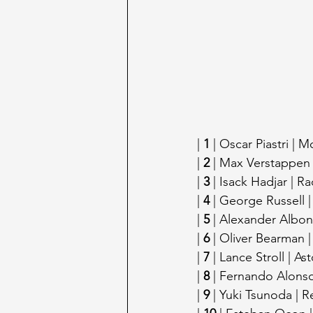
| 
1
 | Oscar Piastri | 
| 
2
 | Max Verstappen |
| 
3
 | Isack Hadjar | Ra
| 
4
 | George Russell |
| 
5
 | Alexander Albon 
| 
6
 | Oliver Bearman | 
| 
7
 | Lance Stroll | A
| 
8
 | Fernando Alonso
| 
9
 | Yuki Tsunoda | Re