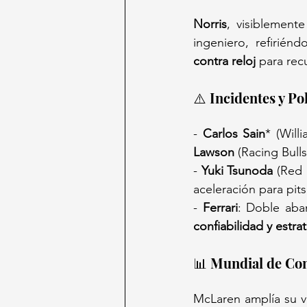
Norris
, visiblemente
ingeniero, refirién
contra reloj
 para rec
⚠️ Incidentes y P
- 
Carlos Sain
* (Will
Lawson
 (Racing Bull
- 
Yuki Tsunoda
 (Red 
aceleración para pits
- 
Ferrari
: Doble aban
confiabilidad y estra
📊 Mundial de Co
McLaren amplía su v