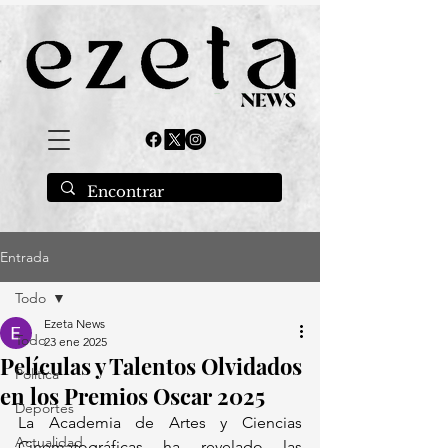
Entrada
Todo
Ezeta News
Todo
23 ene 2025
Películas y Talentos Olvidados
Política
en los Premios Oscar 2025
Deportes
La Academia de Artes y Ciencias 
Actualidad
Cinematográficas ha revelado las 