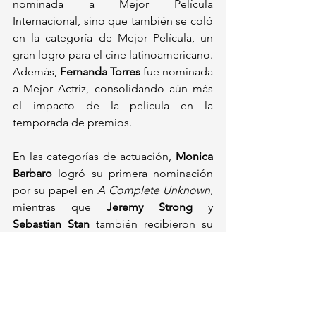
nominada a Mejor Película 
Internacional, sino que también se coló 
en la categoría de Mejor Película, un 
gran logro para el cine latinoamericano. 
Además, 
Fernanda Torres
 fue nominada 
a Mejor Actriz, consolidando aún más 
el impacto de la película en la 
temporada de premios.
En las categorías de actuación, 
Monica 
Barbaro
 logró su primera nominación 
por su papel en 
A Complete Unknown
, 
mientras que 
Jeremy Strong
 y 
Sebastian Stan
 también recibieron su 
primera nominación al Oscar este año.
Por último, 
“Better Man”
, la biografía 
de Robbie Williams, se coló en la 
categoría de Mejores Efectos Visuales, 