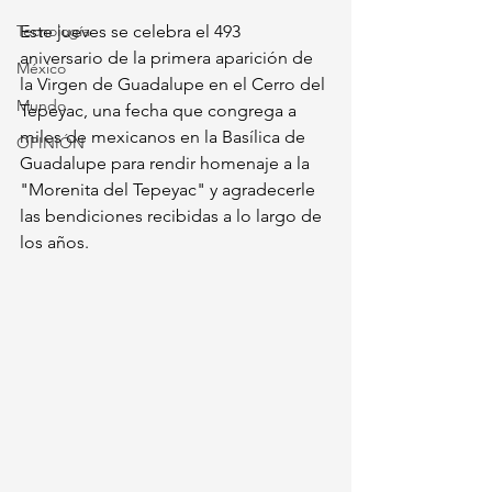
Tecnología
Este jueves se celebra el 493 
aniversario de la primera aparición de 
México
la Virgen de Guadalupe en el Cerro del 
Mundo
Tepeyac, una fecha que congrega a 
miles de mexicanos en la Basílica de 
OPINIÓN
Guadalupe para rendir homenaje a la 
"Morenita del Tepeyac" y agradecerle 
las bendiciones recibidas a lo largo de 
los años.