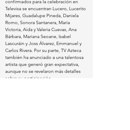
confirmados para la celebración en 
Televisa se encuentran Lucero, Lucerito 
Mijares, Guadalupe Pineda, Daniela 
Romo, Sonora Santanera, María 
Victoria, Aída y Valeria Cuevas, Ana 
Bárbara, Mariana Seoane, Isabel 
Lascuráin y Joss Álvarez, Emmanuel y 
Carlos Rivera. Por su parte, TV Azteca 
también ha anunciado a una talentosa 
artista que generó gran expectativa, 
aunque no se revelaron más detalles 
sobre su participación.
La tradicional celebración de las 
Mañanitas a la Virgen de Guadalupe 
sigue siendo un evento fundamental 
en la cultura y religión mexicana, 
donde la música y la devoción se unen 
para rendir homenaje a la patrona de 