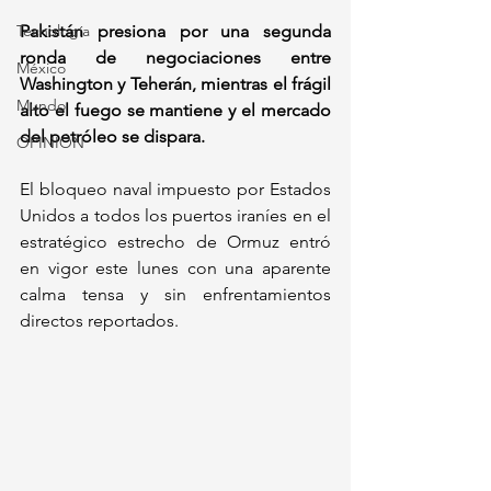
Tecnología
Pakistán presiona por una segunda 
ronda de negociaciones entre 
México
Washington y Teherán, mientras el frágil 
Mundo
alto el fuego se mantiene y el mercado 
del petróleo se dispara.
OPINIÓN
El bloqueo naval impuesto por Estados 
Unidos a todos los puertos iraníes en el 
estratégico estrecho de Ormuz entró 
en vigor este lunes con una aparente 
calma tensa y sin enfrentamientos 
directos reportados. 