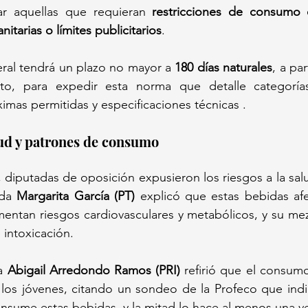
ar aquellas que requieran 
restricciones de consumo 
anitarias o límites publicitarios
. 
ral tendrá un plazo no mayor a 
180 días naturales
, a par
to, para expedir esta norma que detalle categorías,
mas permitidas y especificaciones técnicas .
alud y patrones de consumo
 diputadas de oposición expusieron los riesgos a la salud
da 
Margarita García (PT)
 explicó que estas bebidas afe
mentan riesgos cardiovasculares y metabólicos, y su mez
 intoxicación. 
a 
Abigail Arredondo Ramos (PRI)
 refirió que el consum
 los jóvenes, citando un sondeo de la Profeco que ind
onsume estas bebidas, y la mitad lo hace al menos una 