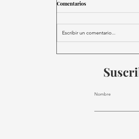
Comentarios
Escribir un comentario...
Día de la Traducción: Un
puente para las Lenguas
Indígenas y el Desarrollo
Suscri
Económico
Nombre