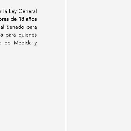
 la Ley General 
nores de 18 años
 al Senado para 
os
 para quienes 
ia de Medida y 