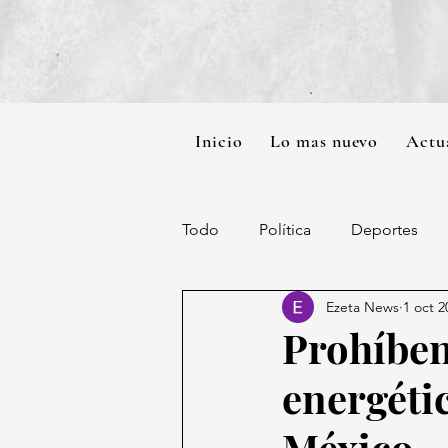
Inicio
Lo mas nuevo
Actu
Todo
Política
Deportes
Ezeta News
1 oct 2
Prohíben
energéti
México