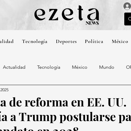
alidad
Tecnología
Deportes
Política
México
Actualidad
Tecnología
México
Mundo
O
 2025
a de reforma en EE. UU.
ía a Trump postularse p
andato en 2028