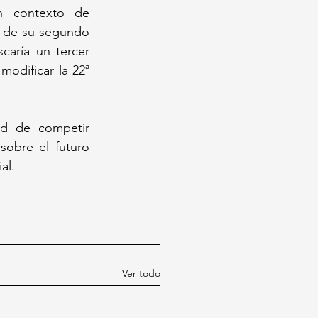
n contexto de 
 de su segundo 
ría un tercer 
odificar la 22ª 
d de competir 
obre el futuro 
al.
Ver todo