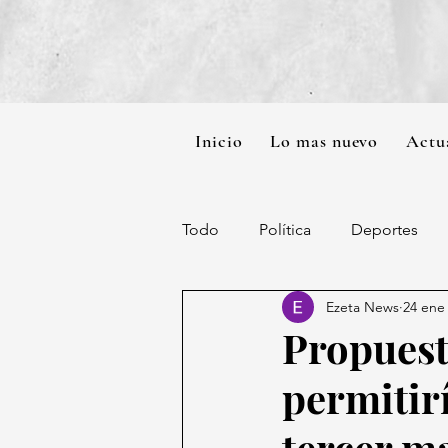
Inicio
Lo mas nuevo
Actu
Todo
Política
Deportes
Ezeta News
24 ene
Propuest
permitir
tercer m