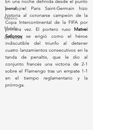
En una noche definida desde el punto 
Tecnología
penal, el Paris Saint-Germain hizo 
historia al coronarse campeón de la 
México
Copa Intercontinental de la FIFA por 
Mundo
primera vez. El portero ruso 
Matvei 
Safonov
 se erigió como el héroe 
OPINIÓN
indiscutible del triunfo al detener 
cuatro lanzamientos consecutivos en la 
tanda de penaltis, que le dio al 
conjunto francés una victoria de 2-1 
sobre el Flamengo tras un empate 1-1 
en el tiempo reglamentario y la 
prórroga. 