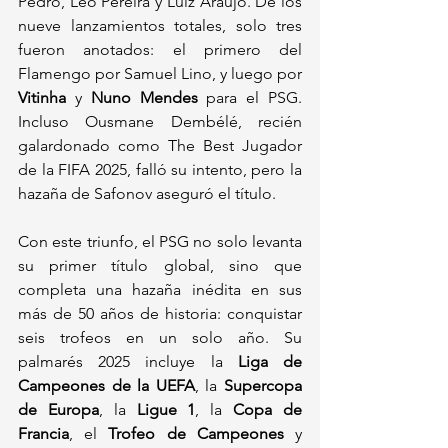
Pedro, Leo Pereira y Luiz Araújo. De los 
nueve lanzamientos totales, solo tres 
fueron anotados: el primero del 
Flamengo por Samuel Lino, y luego por 
Vitinha
 y 
Nuno Mendes
 para el PSG. 
Incluso Ousmane Dembélé, recién 
galardonado como The Best Jugador 
de la FIFA 2025, falló su intento, pero la 
hazaña de Safonov aseguró el título.
Con este triunfo, el PSG no solo levanta 
su primer título global, sino que 
completa una hazaña inédita en sus 
más de 50 años de historia: conquistar 
seis trofeos en un solo año. Su 
palmarés 2025 incluye la 
Liga de 
Campeones de la UEFA
, la 
Supercopa 
de Europa
, la 
Ligue 1
, la 
Copa de 
Francia
, el 
Trofeo de Campeones
 y 