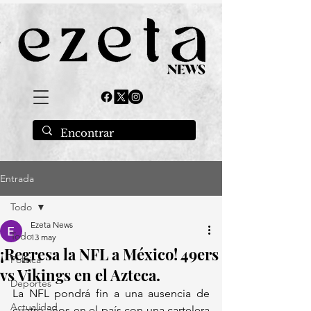
Entrada
Todo
Ezeta News
Todo
13 may
¡Regresa la NFL a México! 49ers
Política
vs Vikings en el Azteca.
Deportes
La NFL pondrá fin a una ausencia de 
Actualidad
cuatro años en el país con una cartelera 