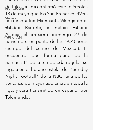
de lujo. La liga confirmó este miércoles 
Tecnología
13 de mayo que los San Francisco 49ers 
México
recibirán a los Minnesota Vikings en el 
Estadio Banorte, el mítico Estadio 
Mundo
Azteca, el próximo domingo 22 de 
OPINIÓN
noviembre en punto de las 19:20 horas 
(tiempo del centro de México). El 
encuentro, que forma parte de la 
Semana 11 de la temporada regular, se 
jugará en el horario estelar del "Sunday 
Night Football" de la NBC, una de las 
ventanas de mayor audiencia en toda la 
liga, y será transmitido en español por 
Telemundo.