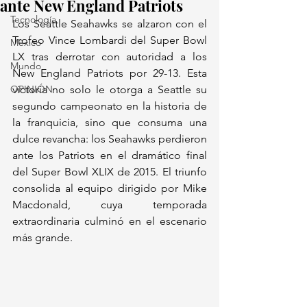
ante New England Patriots
Tecnología
Los Seattle Seahawks se alzaron con el 
Trofeo Vince Lombardi del Super Bowl 
México
LX tras derrotar con autoridad a los 
Mundo
New England Patriots por 29-13. Esta 
OPINIÓN
victoria no solo le otorga a Seattle su 
segundo campeonato en la historia de 
la franquicia, sino que consuma una 
dulce revancha: los Seahawks perdieron 
ante los Patriots en el dramático final 
del Super Bowl XLIX de 2015. El triunfo 
consolida al equipo dirigido por Mike 
Macdonald, cuya temporada 
extraordinaria culminó en el escenario 
más grande.