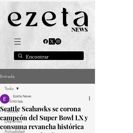
Entrada
Todo
Ezeta News
Todo
10 feb
Seattle Seahawks se corona
Política
campeón del Super Bowl LX y
Deportes
consuma revancha histórica
Actualidad