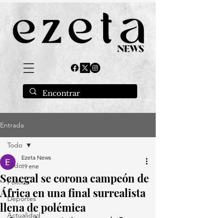
Entrada
Todo
Ezeta News
Todo
19 ene
Senegal se corona campeón de
Política
África en una final surrealista
Deportes
llena de polémica
Actualidad