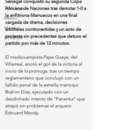
Senegal conquistó su segunda Copa 
Tecnología
Africana de Naciones tras derrotar 1-0 a 
la anfitriona Marruecos en una final 
México
cargada de drama, decisiones 
Mundo
arbitrales controvertidas y un acto de 
protesta sin precedentes que detuvo el 
OPINIÓN
partido por más de 12 minutos
.
El mediocampista Pape Gueye, del 
Villarreal, anotó el gol de la victoria al 
inicio de la prórroga, tras un tiempo 
reglamentario que concluyó con un 
fallido penal de la estrella marroquí 
Brahim Díaz, ejecutado con un 
desdichado intento de "Panenka" que 
atrapó sin problemas el arquero 
Édouard Mendy.