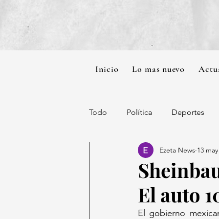
Inicio
Lo mas nuevo
Actu
Todo
Política
Deportes
Ezeta News
13 may
Sheinbau
El auto 
El gobierno mexican