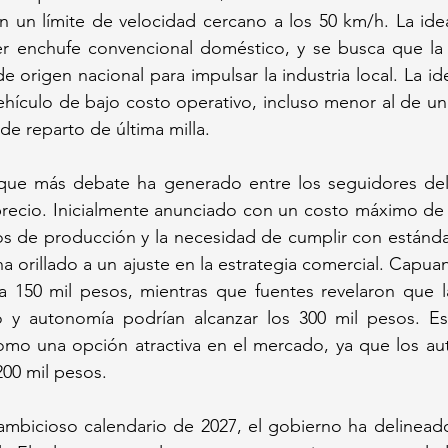
n un límite de velocidad cercano a los 50 km/h. La ide
er enchufe convencional doméstico, y se busca que la 
origen nacional para impulsar la industria local. La ide
ehículo de bajo costo operativo, incluso menor al de una
de reparto de última milla.
ue más debate ha generado entre los seguidores del 
recio. Inicialmente anunciado con un costo máximo de 9
tos de producción y la necesidad de cumplir con estánd
ha orillado a un ajuste en la estrategia comercial. Capua
ta 150 mil pesos, mientras que fuentes revelaron que l
y autonomía podrían alcanzar los 300 mil pesos. Est
mo una opción atractiva en el mercado, ya que los au
200 mil pesos.
ambicioso calendario de 2027, el gobierno ha delineado