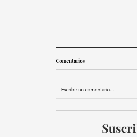
Comentarios
Escribir un comentario...
Editoriales demandan a Meta
por presunta piratería
masiva de libros para
Suscri
entrenar su IA