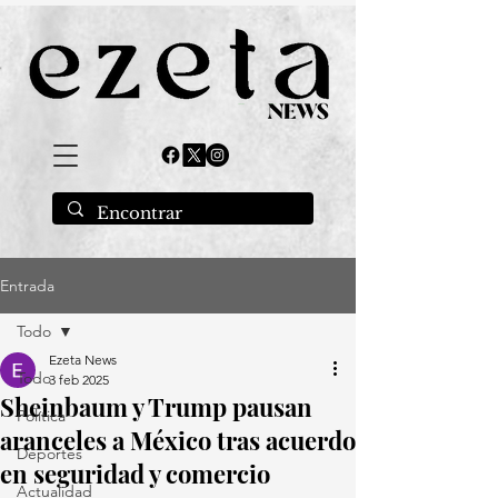
Entrada
Todo
Ezeta News
Todo
3 feb 2025
Sheinbaum y Trump pausan
Política
aranceles a México tras acuerdo
Deportes
en seguridad y comercio
Actualidad