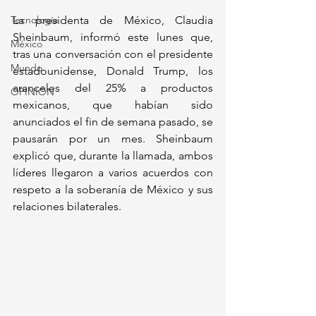
Tecnología
La presidenta de México, Claudia 
Sheinbaum, informó este lunes que, 
México
tras una conversación con el presidente 
Mundo
estadounidense, Donald Trump, los 
aranceles del 25% a productos 
OPINIÓN
mexicanos, que habían sido 
anunciados el fin de semana pasado, se 
pausarán por un mes. Sheinbaum 
explicó que, durante la llamada, ambos 
líderes llegaron a varios acuerdos con 
respeto a la soberanía de México y sus 
relaciones bilaterales.