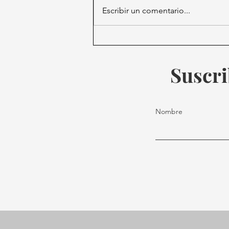
Escribir un comentario...
México exige justicia:
Vigilias nacionales reclaman
acción ante desapariciones
Suscri
Nombre