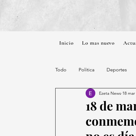
Inicio
Lo mas nuevo
Actu
Todo
Política
Deportes
Ezeta News
18 mar
18 de ma
conmemor
no es día