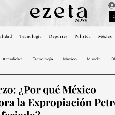
alidad
Tecnología
Deportes
Política
México
Actualidad
Tecnología
México
Mundo
O
rzo: ¿Por qué México
a la Expropiación Petr
 feriado?