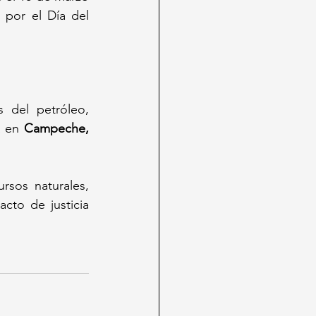
o
 por el Día del 
 del petróleo, 
a en 
Campeche, 
rsos naturales, 
to de justicia 