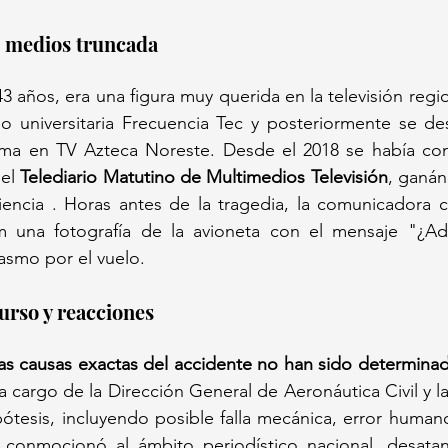
s medios truncada
3 años, era una figura muy querida en la televisión regi
dio universitaria Frecuencia Tec y posteriormente se 
ima en TV Azteca Noreste. Desde el 2018 se había co
el 
Telediario Matutino de Multimedios Televisión
, ganán
iencia . Horas antes de la tragedia, la comunicadora c
m una fotografía de la avioneta con el mensaje "¿Ad
asmo por el vuelo.
urso y reacciones
las causas exactas del accidente no han sido determina
a cargo de la Dirección General de Aeronáutica Civil y la F
pótesis, incluyendo posible falla mecánica, error human
a conmocionó al ámbito periodístico nacional, desata