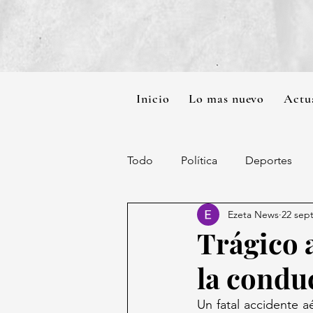
Inicio
Lo mas nuevo
Actu
Todo
Política
Deportes
Ezeta News
22 sep
Trágico 
la condu
Un fatal accidente a