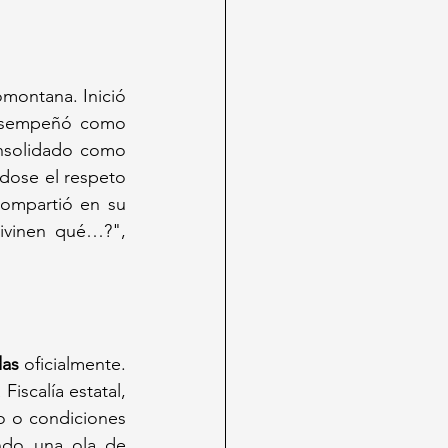
omontana. Inició 
desempeñó como 
nsolidado como 
dose el respeto 
ompartió en su 
ivinen qué…?", 
das
 oficialmente. 
iscalía estatal, 
o o condiciones 
ndo una ola de 