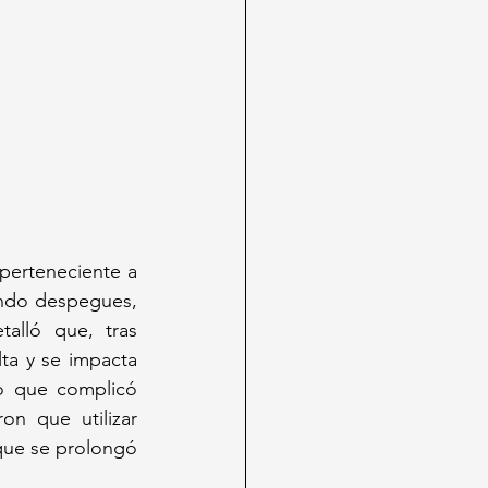
erteneciente a 
endo despegues, 
alló que, tras 
ta y se impacta 
o que complicó 
n que utilizar 
que se prolongó 