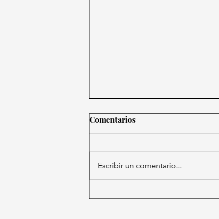
Comentarios
Escribir un comentario...
Sheinbaum defiende a hijos
de AMLO tras polémico
amparo