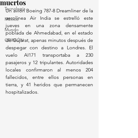
muertos
Tecnología
Un avión Boeing 787-8 Dreamliner de la 
aerolínea Air India se estrelló este 
México
jueves en una zona densamente 
Mundo
poblada de Ahmedabad, en el estado 
OPINIÓN
de Gujarat, apenas minutos después de 
despegar con destino a Londres. El 
vuelo AI171 transportaba a 230 
pasajeros y 12 tripulantes. Autoridades 
locales confirmaron al menos 204 
fallecidos, entre ellos personas en 
tierra, y 41 heridos que permanecen 
hospitalizados.