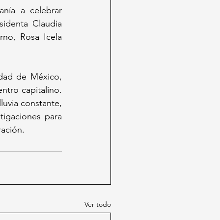
nía a celebrar 
identa Claudia 
no, Rosa Icela 
udad de México, 
tro capitalino. 
luvia constante, 
tigaciones para 
ración.
Ver todo