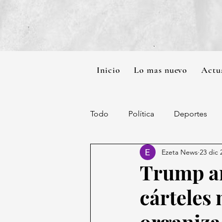
Inicio
Lo mas nuevo
Actu
Todo
Política
Deportes
Ezeta News
23 dic 
Trump an
cárteles
organiza