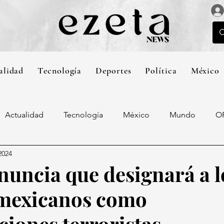
alidad
Tecnología
Deportes
Política
México
Actualidad
Tecnología
México
Mundo
O
2024
uncia que designará a l
 mexicanos como
ciones terroristas