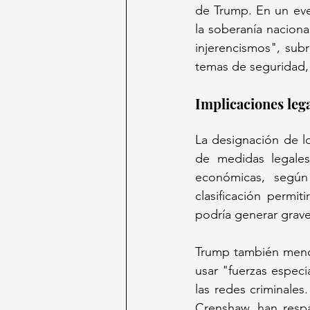
de Trump. En un eve
la soberanía nacion
injerencismos", sub
temas de seguridad, 
Implicaciones lega
La designación de lo
de medidas legales
económicas, según
clasificación permit
podría generar grave
Trump también menci
usar "fuerzas especi
las redes criminale
Crenshaw, han respal