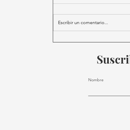
Escribir un comentario...
Trump utilizará al Ejército
en su campaña de
deportaciones masivas
Suscri
Nombre