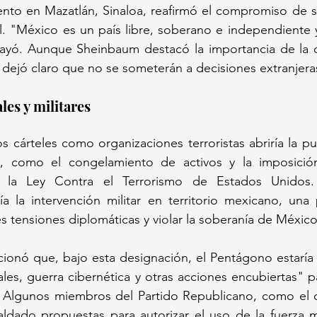
nto en Mazatlán, Sinaloa, reafirmó el compromiso de s
al. "México es un país libre, soberano e independiente
rayó. Aunque Sheinbaum destacó la importancia de la c
dejó claro que no se someterán a decisiones extranjera
les y militares
s cárteles como organizaciones terroristas abriría la pue
, como el congelamiento de activos y la imposición
 la Ley Contra el Terrorismo de Estados Unidos.
iría la intervención militar en territorio mexicano, una 
s tensiones diplomáticas y violar la soberanía de México
onó que, bajo esta designación, el Pentágono estaría 
ales, guerra cibernética y otras acciones encubiertas" p
s. Algunos miembros del Partido Republicano, como el c
dado propuestas para autorizar el uso de la fuerza mil