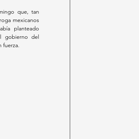
mingo que, tan 
roga mexicanos 
abía planteado 
l gobierno del 
 fuerza.