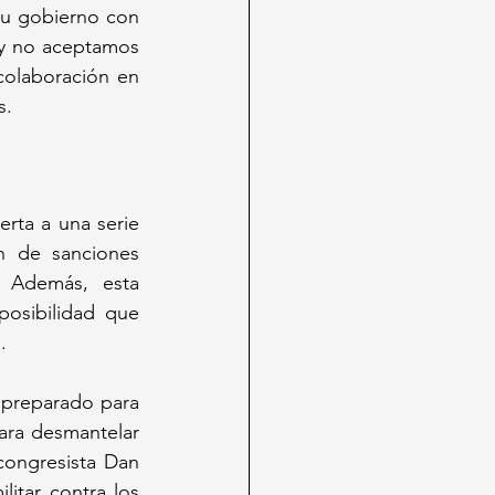
u gobierno con 
 y no aceptamos 
olaboración en 
s.
rta a una serie 
 de sanciones 
 Además, esta 
posibilidad que 
.
preparado para 
ara desmantelar 
ongresista Dan 
itar contra los 