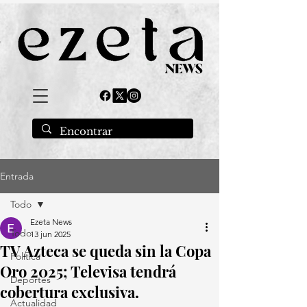
Entrada
Todo
Ezeta News
Todo
13 jun 2025
TV Azteca se queda sin la Copa
Política
Oro 2025; Televisa tendrá
Deportes
cobertura exclusiva.
Actualidad