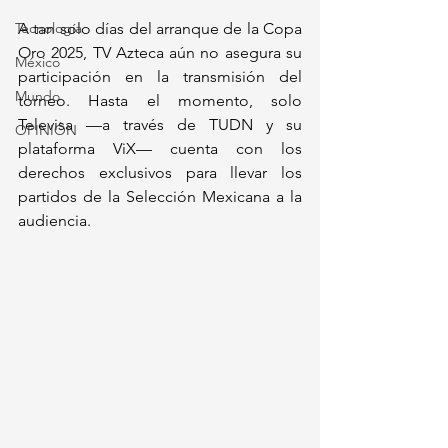
Tecnología
A tan solo días del arranque de la Copa 
Oro 2025, TV Azteca aún no asegura su 
México
participación en la transmisión del 
Mundo
torneo. Hasta el momento, solo 
Televisa —a través de TUDN y su 
OPINIÓN
plataforma ViX— cuenta con los 
derechos exclusivos para llevar los 
partidos de la Selección Mexicana a la 
audiencia.