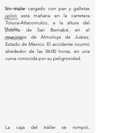
Tecnología
Un tráiler cargado con pan y galletas 
volcó esta mañana en la carretera 
México
Toluca-Atlacomulco, a la altura del 
Mundo
puente de San Bernabé, en el 
municipio de Almoloya de Juárez, 
OPINIÓN
Estado de México. El accidente ocurrió 
alrededor de las 06:00 horas, en una 
curva conocida por su peligrosidad.
La caja del tráiler se rompió, 