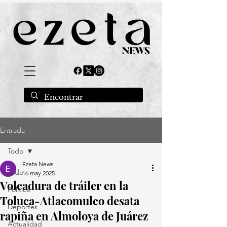
Entrada
Todo
Ezeta News
Todo
16 may 2025
Volcadura de tráiler en la
Política
Toluca-Atlacomulco desata
Deportes
rapiña en Almoloya de Juárez
Actualidad