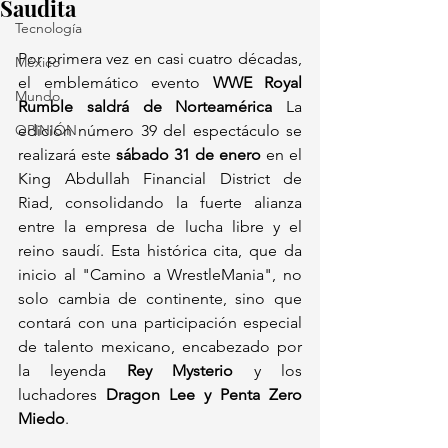
Saudita
Tecnología
Por primera vez en casi cuatro décadas, 
México
el emblemático evento 
WWE Royal 
Mundo
Rumble saldrá de Norteamérica
 La 
OPINIÓN
edición número 39 del espectáculo se 
realizará este 
sábado 31 de enero
 en el 
King Abdullah Financial District de 
Riad, consolidando la fuerte alianza 
entre la empresa de lucha libre y el 
reino saudí. Esta histórica cita, que da 
inicio al "Camino a WrestleMania", no 
solo cambia de continente, sino que 
contará con una participación especial 
de talento mexicano, encabezado por 
la leyenda 
Rey Mysterio
 y los 
luchadores 
Dragon Lee y Penta Zero 
Miedo
.