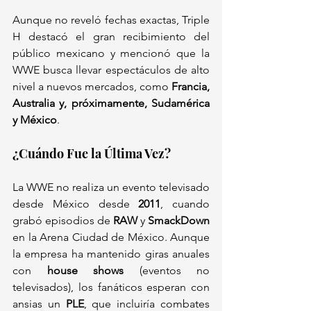
Aunque no reveló fechas exactas, Triple 
H destacó el gran recibimiento del 
público mexicano y mencionó que la 
WWE busca llevar espectáculos de alto 
nivel a nuevos mercados, como 
Francia, 
Australia y, próximamente, Sudamérica 
y México
.  
¿Cuándo Fue la Última Vez?  
La WWE no realiza un evento televisado 
desde México desde 
2011
, cuando 
grabó episodios de 
RAW
 y 
SmackDown
en la Arena Ciudad de México. Aunque 
la empresa ha mantenido giras anuales 
con 
house shows
 (eventos no 
televisados), los fanáticos esperan con 
ansias un 
PLE
, que incluiría combates 