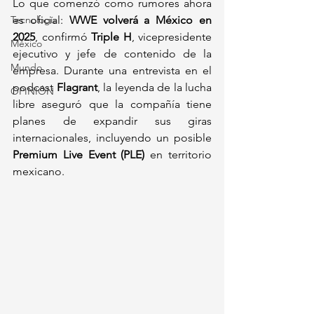
Lo que comenzó como rumores ahora 
Tecnología
es oficial: 
WWE volverá a México en 
2025
, confirmó 
Triple H
, vicepresidente 
México
ejecutivo y jefe de contenido de la 
Mundo
empresa. Durante una entrevista en el 
podcast 
Flagrant
, la leyenda de la lucha 
OPINIÓN
libre aseguró que la compañía tiene 
planes de expandir sus giras 
internacionales, incluyendo un posible 
Premium Live Event (PLE)
 en territorio 
mexicano.  