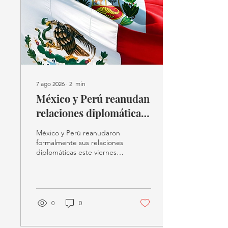
7 ago 2026
∙
2
min
México y Perú reanudan
relaciones diplomáticas
tras cuatro años.
México y Perú reanudaron
formalmente sus relaciones
diplomáticas este viernes 7
de agosto
0
0