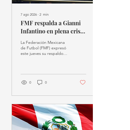
7 ago 2026
∙
2
min
FMF respalda a Gianni
Infantino en plena crisis
de la FIFA.
La Federación Mexicana
de Futbol (FMF) expresó
este jueves su respaldo
público al presidente de la
FIFA
0
0