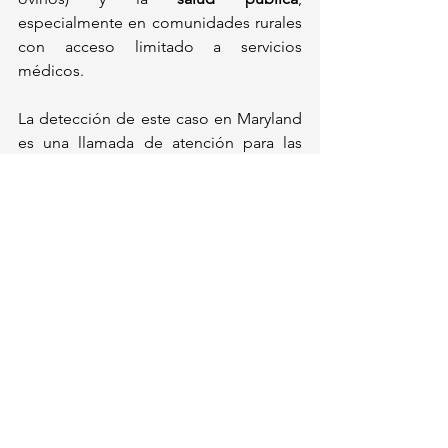
especialmente en comunidades rurales 
con acceso limitado a servicios 
médicos.  
La detección de este caso en Maryland 
es una llamada de atención para las 
autoridades sanitarias y ganaderas de 
México. Como señaló la Dra. Yazmín 
Alcalá de la UNAM, 
"aunque es raro en 
humanos, el gusano barrenador puede 
infestar a personas con heridas mal 
cuidadas o condiciones de 
inmunosupresión"
. La prevención, 
mediante higiene, vigilancia y 
colaboración binacional, será clave para 
evitar una crisis sanitaria y económica.  
Para reportar casos sospechosos en ganado, 