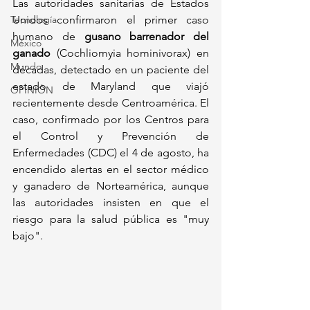
Las autoridades sanitarias de Estados 
Tecnología
Unidos confirmaron el primer caso 
humano de 
gusano barrenador del 
México
ganado
 (Cochliomyia hominivorax) en 
Mundo
décadas, detectado en un paciente del 
estado de Maryland que viajó 
OPINIÓN
recientemente desde Centroamérica. El 
caso, confirmado por los Centros para 
el Control y Prevención de 
Enfermedades (CDC) el 4 de agosto, ha 
encendido alertas en el sector médico 
y ganadero de Norteamérica, aunque 
las autoridades insisten en que el 
riesgo para la salud pública es "muy 
bajo".  