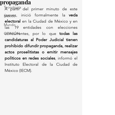
propaganda
Tecnología
A partir del primer minuto de este 
jueves, inició formalmente la 
veda 
México
electoral
 en la Ciudad de México y en 
Mundo
las 19 entidades con elecciones 
OPINIÓN
concurrentes, por lo que 
todas las 
candidaturas al Poder Judicial tienen 
prohibido difundir propaganda, realizar 
actos proselitistas o emitir mensajes 
políticos en redes sociales
, informó el 
Instituto Electoral de la Ciudad de 
México (IECM).