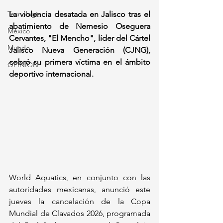
Tecnología
La violencia desatada en Jalisco tras el 
abatimiento de Nemesio Oseguera 
México
Cervantes, "El Mencho", líder del Cártel 
Mundo
Jalisco Nueva Generación (CJNG), 
cobró su primera víctima en el ámbito 
OPINIÓN
deportivo internacional.
World Aquatics, en conjunto con las 
autoridades mexicanas, anunció este 
jueves la cancelación de la Copa 
Mundial de Clavados 2026, programada 