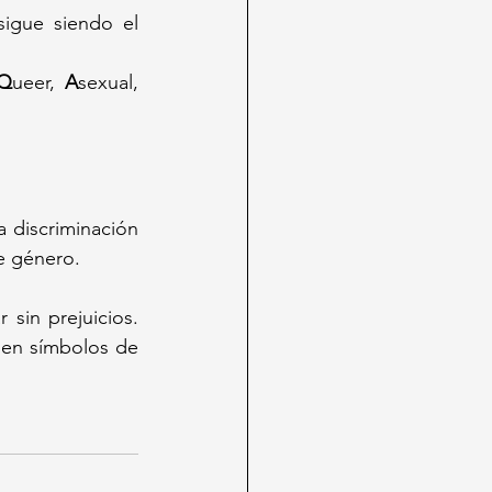
igue siendo el 
Q
ueer, 
A
sexual, 
a discriminación 
e género.  
sin prejuicios. 
en símbolos de 