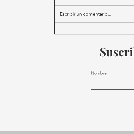
Escribir un comentario...
Esclerosis Múltiple: una
enfermedad silenciosa que
afecta a miles en México y el
Suscri
mundo
Nombre