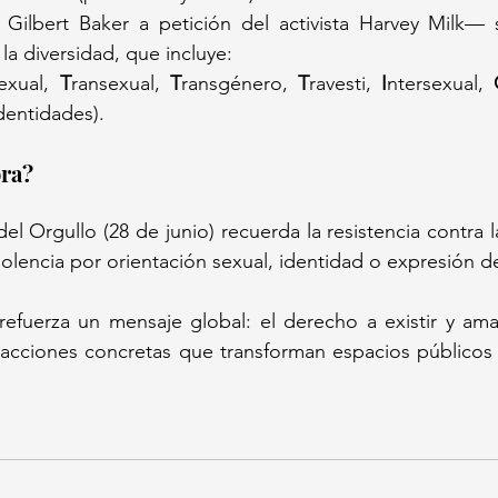
Gilbert Baker a petición del activista Harvey Milk— s
la diversidad, que incluye:  
sexual, 
T
ransexual, 
T
ransgénero, 
T
ravesti, 
I
ntersexual, 
identidades).  
a?  
del Orgullo (28 de junio) recuerda la resistencia contra l
violencia por orientación sexual, identidad o expresión d
efuerza un mensaje global: el derecho a existir y amar 
acciones concretas que transforman espacios públicos 