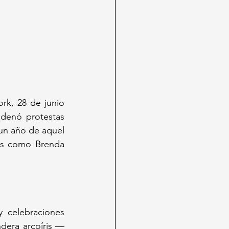
k, 28 de junio 
denó protestas 
n año de aquel 
tas como Brenda 
 celebraciones 
ndera arcoíris —