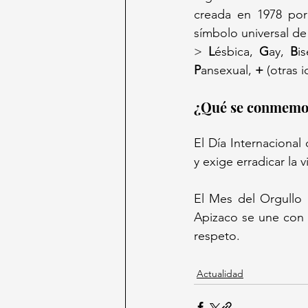
creada en 1978 por 
símbolo universal de 
> 
L
ésbica, 
G
ay, 
B
i
P
ansexual, 
+
 (otras 
¿Qué se conmemor
El Día Internacional 
y exige erradicar la 
El Mes del Orgullo r
Apizaco se une con 
respeto.  
Actualidad